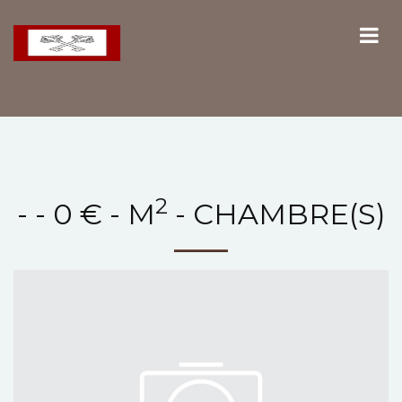
2
- - 0 € - M
- CHAMBRE(S)