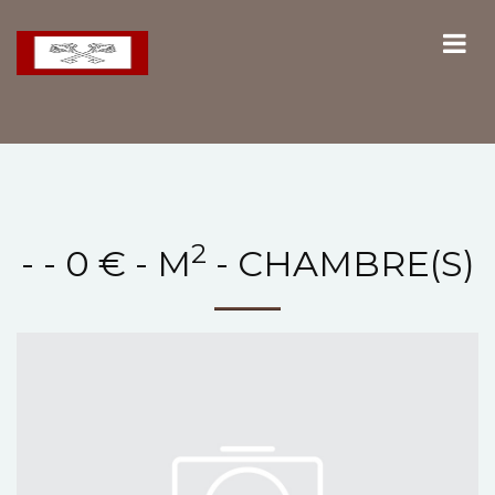
2
- - 0 € - M
- CHAMBRE(S)