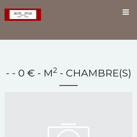
2
- - 0 € - M
- CHAMBRE(S)