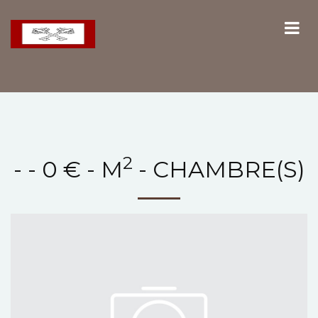
2
- - 0 € - M
- CHAMBRE(S)