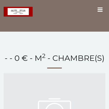
2
- - 0 € - M
- CHAMBRE(S)