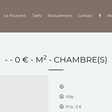
Le Pourcent
Tarifs
Recrutement
Contact
Me
2
- - 0 € - M
- CHAMBRE(S)
Ville :
Prix : 0 €