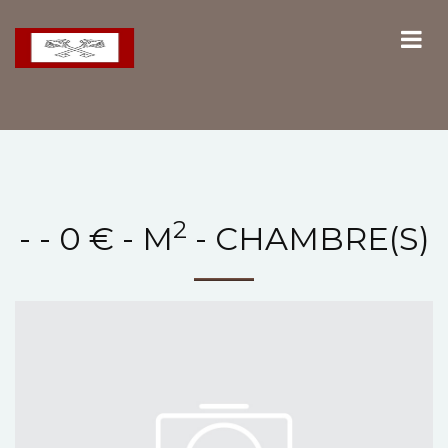
2
- - 0 € - M
- CHAMBRE(S)